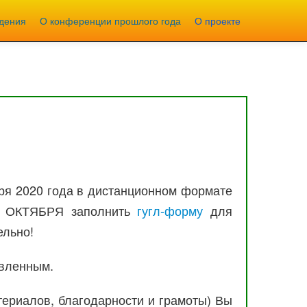
дения
О конференции прошлого года
О проекте
бря 2020 года в дистанционном формате
 5 ОКТЯБРЯ заполнить
гугл-форму
для
ельно!
явленным.
атериалов, благодарности и грамоты) Вы