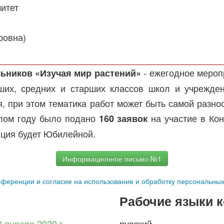
итет
ровна)
- ежегодное меропр
ьников «Изучая мир растений»
их, средних и старших классов школ и учрежден
, при этом тематика работ может быть самой разн
шлом году было подано
на участие в Ко
160 заявок
нция будет Юбилейной.
Информационное письмо №1
онференции и согласие на использование и обработку персональны
Рабочие языки 
0 января 2020 г.
русский