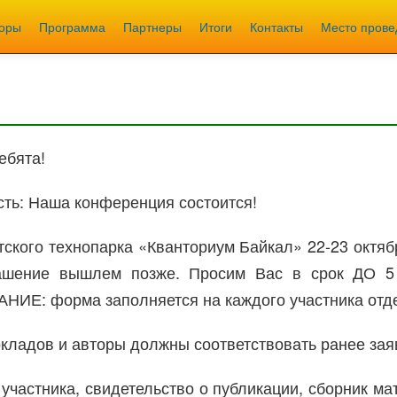
торы
Программа
Партнеры
Итоги
Контакты
Место прове
ебята!
ть: Наша конференция состоится!
тского технопарка «Кванториум Байкал» 22-23 октя
глашение вышлем позже. Просим Вас в срок ДО
АНИЕ: форма заполняется на каждого участника отд
кладов и авторы должны соответствовать ранее за
участника, свидетельство о публикации, сборник м